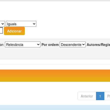
or:
Por ordem
Autores/Regi
Anterior
1
P