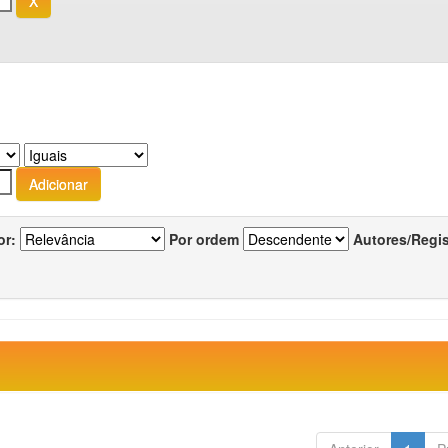
or:
Por ordem
Autores/Regi