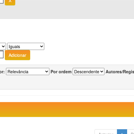
or:
Por ordem
Autores/Regi