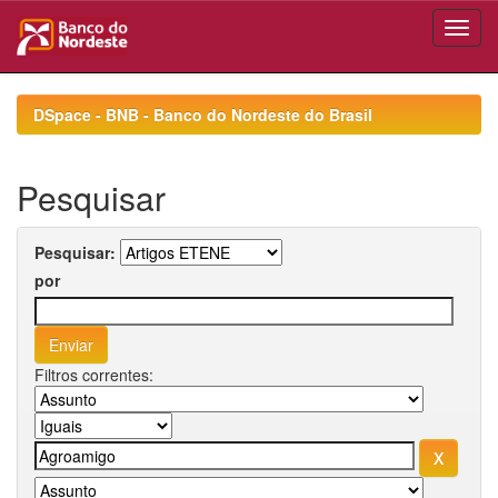
Skip
navigation
DSpace - BNB - Banco do Nordeste do Brasil
Pesquisar
Pesquisar:
por
Filtros correntes: