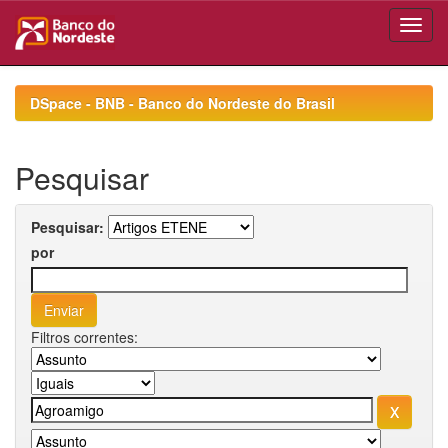
Skip
navigation
DSpace - BNB - Banco do Nordeste do Brasil
Pesquisar
Pesquisar:
por
Filtros correntes: