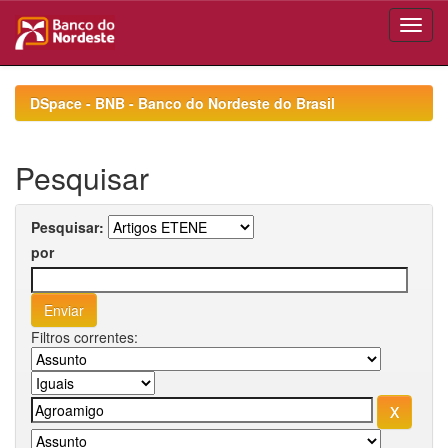
Skip
navigation
DSpace - BNB - Banco do Nordeste do Brasil
Pesquisar
Pesquisar:
por
Filtros correntes: