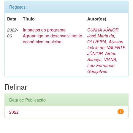
Registos:
Data
Título
Autor(es)
2022-
Impactos do programa
CUNHA JÚNIOR,
06
Agroamigo no desenvolvimento
José Maria da
;
econômico municipal
OLIVEIRA, Alysson
Inácio de
;
VALENTE
JÚNIOR, Aírton
Saboya
;
VIANA,
Luiz Fernando
Gonçalves
Refinar
Data de Publicação
2022
1