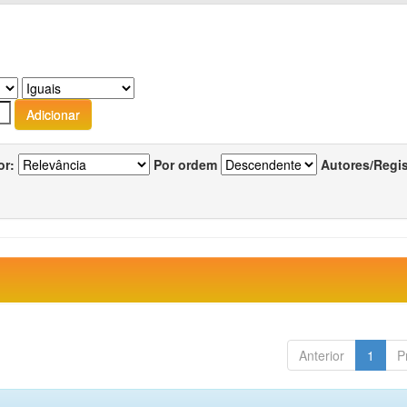
or:
Por ordem
Autores/Regi
Anterior
1
P