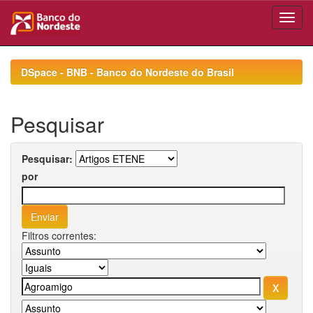
Skip
navigation
DSpace - BNB - Banco do Nordeste do Brasil
Pesquisar
Pesquisar:
por
Filtros correntes: