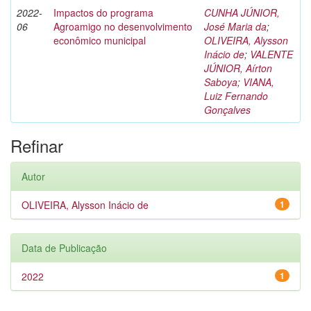
2022-
Impactos do programa
CUNHA JÚNIOR,
06
Agroamigo no desenvolvimento
José Maria da
;
econômico municipal
OLIVEIRA, Alysson
Inácio de
;
VALENTE
JÚNIOR, Aírton
Saboya
;
VIANA,
Luiz Fernando
Gonçalves
Refinar
Autor
OLIVEIRA, Alysson Inácio de
1
Data de Publicação
2022
1