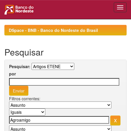
Skip
navigation
DSpace - BNB - Banco do Nordeste do Brasil
Pesquisar
Pesquisar:
por
Filtros correntes: