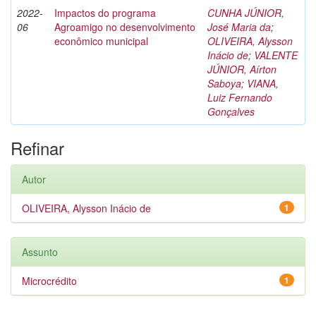
2022-
Impactos do programa
CUNHA JÚNIOR,
06
Agroamigo no desenvolvimento
José Maria da
;
econômico municipal
OLIVEIRA, Alysson
Inácio de
;
VALENTE
JÚNIOR, Aírton
Saboya
;
VIANA,
Luiz Fernando
Gonçalves
Refinar
Autor
OLIVEIRA, Alysson Inácio de
1
Assunto
Microcrédito
1