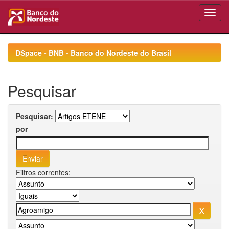
Skip
navigation
DSpace - BNB - Banco do Nordeste do Brasil
Pesquisar
Pesquisar:
por
Filtros correntes: