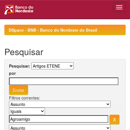
Skip
navigation
DSpace - BNB - Banco do Nordeste do Brasil
Pesquisar
Pesquisar:
por
Filtros correntes: