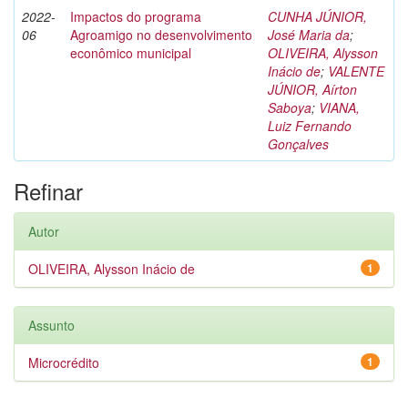
2022-
Impactos do programa
CUNHA JÚNIOR,
06
Agroamigo no desenvolvimento
José Maria da
;
econômico municipal
OLIVEIRA, Alysson
Inácio de
;
VALENTE
JÚNIOR, Aírton
Saboya
;
VIANA,
Luiz Fernando
Gonçalves
Refinar
Autor
OLIVEIRA, Alysson Inácio de
1
Assunto
Microcrédito
1