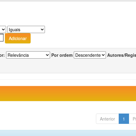
or:
Por ordem
Autores/Regi
Anterior
1
P