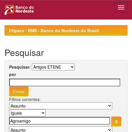
Skip
navigation
DSpace - BNB - Banco do Nordeste do Brasil
Pesquisar
Pesquisar:
por
Filtros correntes: