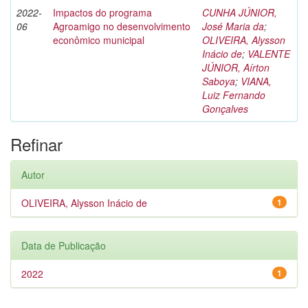
2022-
Impactos do programa
CUNHA JÚNIOR,
06
Agroamigo no desenvolvimento
José Maria da
;
econômico municipal
OLIVEIRA, Alysson
Inácio de
;
VALENTE
JÚNIOR, Aírton
Saboya
;
VIANA,
Luiz Fernando
Gonçalves
Refinar
Autor
OLIVEIRA, Alysson Inácio de
1
Data de Publicação
2022
1