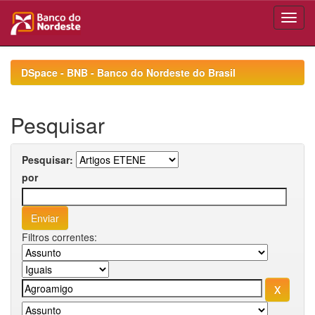
Skip
navigation
DSpace - BNB - Banco do Nordeste do Brasil
Pesquisar
Pesquisar:
por
Filtros correntes: