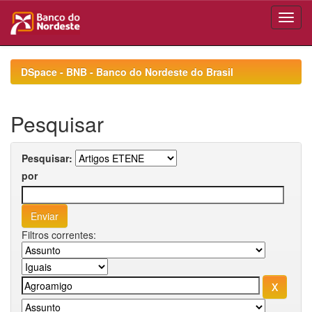
Skip
navigation
DSpace - BNB - Banco do Nordeste do Brasil
Pesquisar
Pesquisar:
por
Filtros correntes: