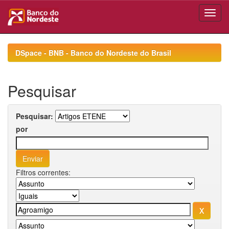
Skip
navigation
DSpace - BNB - Banco do Nordeste do Brasil
Pesquisar
Pesquisar:
por
Filtros correntes: