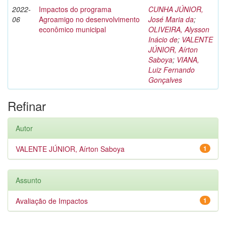
2022-
Impactos do programa
CUNHA JÚNIOR,
06
Agroamigo no desenvolvimento
José Maria da
;
econômico municipal
OLIVEIRA, Alysson
Inácio de
;
VALENTE
JÚNIOR, Aírton
Saboya
;
VIANA,
Luiz Fernando
Gonçalves
Refinar
Autor
VALENTE JÚNIOR, Aírton Saboya
1
Assunto
Avaliação de Impactos
1