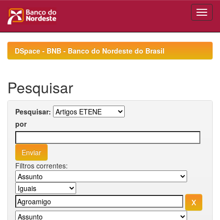
Skip
navigation
DSpace - BNB - Banco do Nordeste do Brasil
Pesquisar
Pesquisar:
por
Filtros correntes: