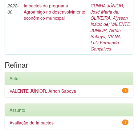
2022-
Impactos do programa
CUNHA JÚNIOR,
06
Agroamigo no desenvolvimento
José Maria da
;
econômico municipal
OLIVEIRA, Alysson
Inácio de
;
VALENTE
JÚNIOR, Aírton
Saboya
;
VIANA,
Luiz Fernando
Gonçalves
Refinar
Autor
VALENTE JÚNIOR, Aírton Saboya
1
Assunto
Avaliação de Impactos
1