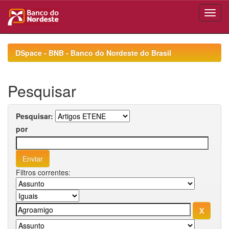
Skip
navigation
DSpace - BNB - Banco do Nordeste do Brasil
Pesquisar
Pesquisar:
por
Filtros correntes: