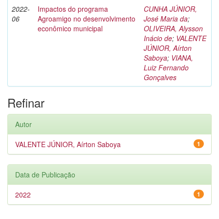
2022-
Impactos do programa
CUNHA JÚNIOR,
06
Agroamigo no desenvolvimento
José Maria da
;
econômico municipal
OLIVEIRA, Alysson
Inácio de
;
VALENTE
JÚNIOR, Aírton
Saboya
;
VIANA,
Luiz Fernando
Gonçalves
Refinar
Autor
VALENTE JÚNIOR, Aírton Saboya
1
Data de Publicação
2022
1