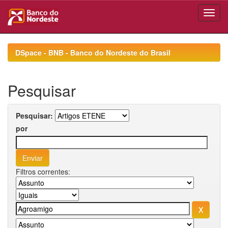
Skip
navigation
DSpace - BNB - Banco do Nordeste do Brasil
Pesquisar
Pesquisar:
por
Filtros correntes: