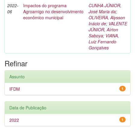
2022-
Impactos do programa
CUNHA JÚNIOR,
06
Agroamigo no desenvolvimento
José Maria da
;
econômico municipal
OLIVEIRA, Alysson
Inácio de
;
VALENTE
JÚNIOR, Aírton
Saboya
;
VIANA,
Luiz Fernando
Gonçalves
Refinar
Assunto
IFDM
1
Data de Publicação
2022
1