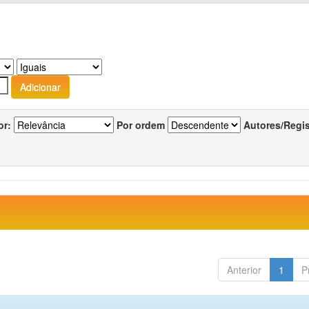
or:
Por ordem
Autores/Regi
Anterior
1
P