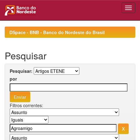
Skip
navigation
DSpace - BNB - Banco do Nordeste do Brasil
Pesquisar
Pesquisar:
por
Filtros correntes: