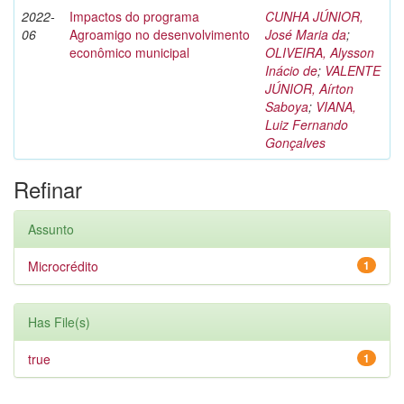
2022-
Impactos do programa
CUNHA JÚNIOR,
06
Agroamigo no desenvolvimento
José Maria da
;
econômico municipal
OLIVEIRA, Alysson
Inácio de
;
VALENTE
JÚNIOR, Aírton
Saboya
;
VIANA,
Luiz Fernando
Gonçalves
Refinar
Assunto
Microcrédito
1
Has File(s)
true
1