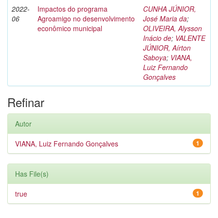
2022-
Impactos do programa
CUNHA JÚNIOR,
06
Agroamigo no desenvolvimento
José Maria da
;
econômico municipal
OLIVEIRA, Alysson
Inácio de
;
VALENTE
JÚNIOR, Aírton
Saboya
;
VIANA,
Luiz Fernando
Gonçalves
Refinar
Autor
VIANA, Luiz Fernando Gonçalves
1
Has File(s)
true
1