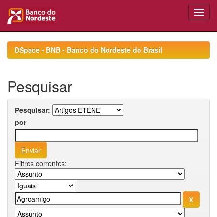
Skip
navigation
DSpace - BNB - Banco do Nordeste do Brasil
Pesquisar
Pesquisar:
por
Filtros correntes: