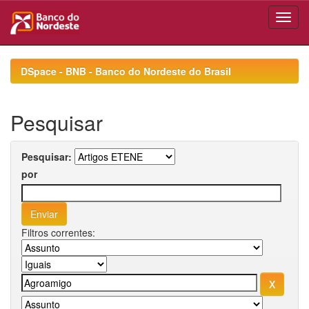
Skip
navigation
DSpace - BNB - Banco do Nordeste do Brasil
Pesquisar
Pesquisar:
por
Filtros correntes: