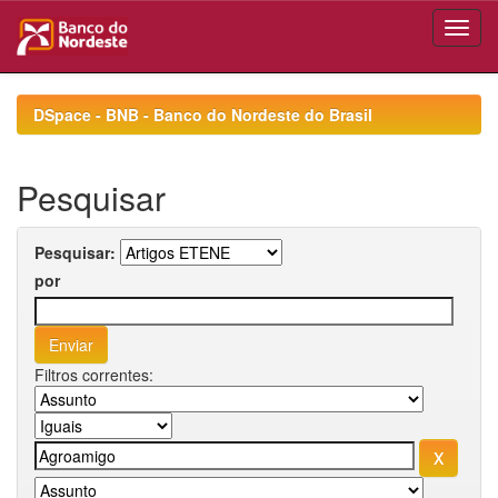
Skip
navigation
DSpace - BNB - Banco do Nordeste do Brasil
Pesquisar
Pesquisar:
por
Filtros correntes: