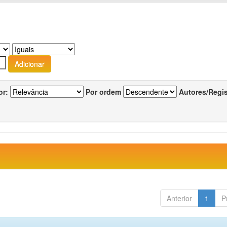
or:
Por ordem
Autores/Regi
Anterior
1
P