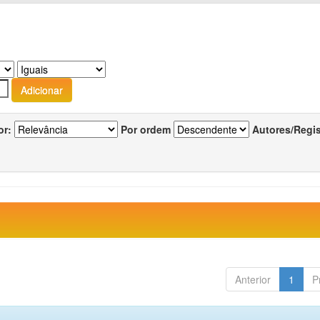
or:
Por ordem
Autores/Regi
Anterior
1
P