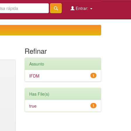
Entrar:
Refinar
Assunto
IFDM
1
Has File(s)
true
1