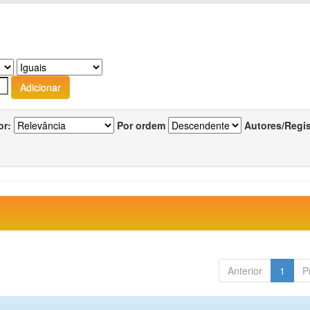
or:
Por ordem
Autores/Regi
Anterior
1
P