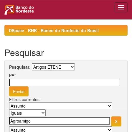
Skip
navigation
DSpace - BNB - Banco do Nordeste do Brasil
Pesquisar
Pesquisar:
por
Filtros correntes: