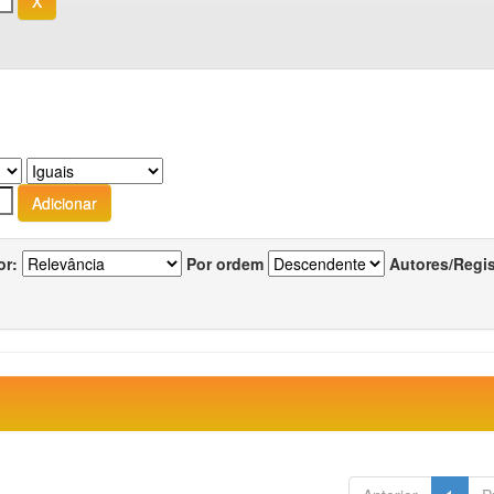
or:
Por ordem
Autores/Regi