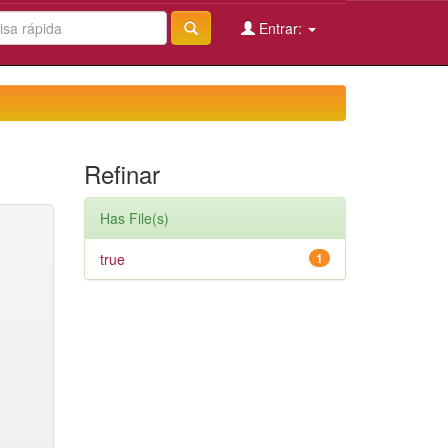
Entrar:
Refinar
Has File(s)
true
1