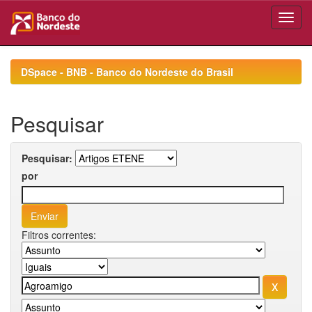
Skip
navigation
DSpace - BNB - Banco do Nordeste do Brasil
Pesquisar
Pesquisar:
por
Filtros correntes: