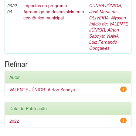
2022-
Impactos do programa
CUNHA JÚNIOR,
06
Agroamigo no desenvolvimento
José Maria da
;
econômico municipal
OLIVEIRA, Alysson
Inácio de
;
VALENTE
JÚNIOR, Aírton
Saboya
;
VIANA,
Luiz Fernando
Gonçalves
Refinar
Autor
VALENTE JÚNIOR, Aírton Saboya
1
Data de Publicação
2022
1