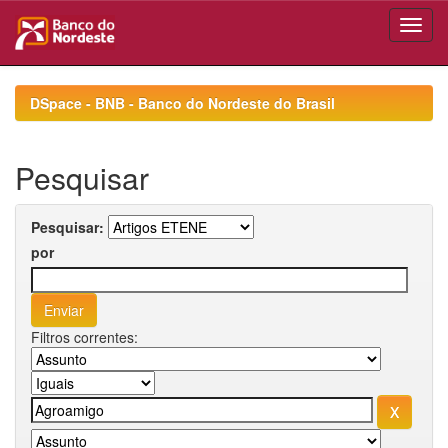
Skip
navigation
DSpace - BNB - Banco do Nordeste do Brasil
Pesquisar
Pesquisar:
por
Filtros correntes: