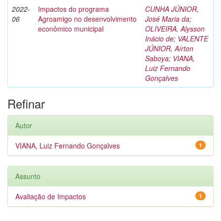
2022-
Impactos do programa
CUNHA JÚNIOR,
06
Agroamigo no desenvolvimento
José Maria da
;
econômico municipal
OLIVEIRA, Alysson
Inácio de
;
VALENTE
JÚNIOR, Aírton
Saboya
;
VIANA,
Luiz Fernando
Gonçalves
Refinar
Autor
VIANA, Luiz Fernando Gonçalves
1
Assunto
Avaliação de Impactos
1