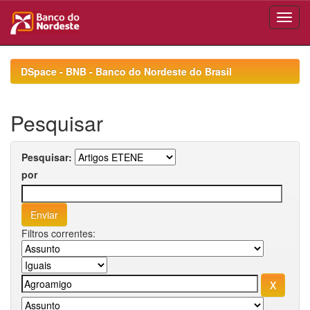
Skip
navigation
DSpace - BNB - Banco do Nordeste do Brasil
Pesquisar
Pesquisar:
por
Filtros correntes: