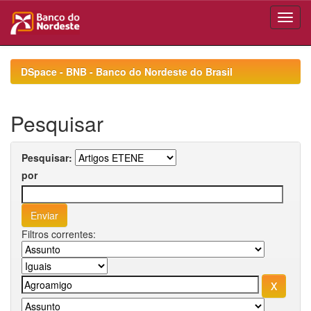
Skip
navigation
DSpace - BNB - Banco do Nordeste do Brasil
Pesquisar
Pesquisar:
por
Filtros correntes: