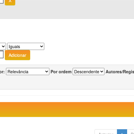
or:
Por ordem
Autores/Regi