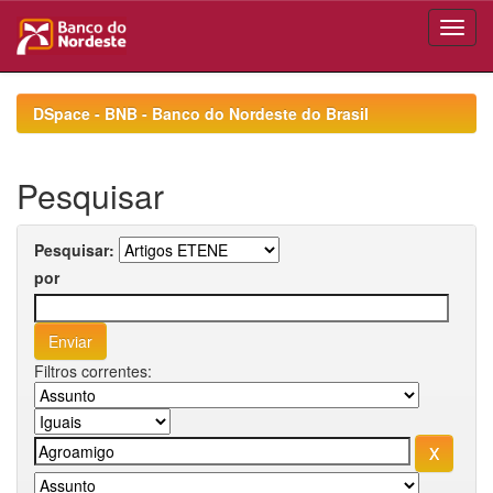
Skip
navigation
DSpace - BNB - Banco do Nordeste do Brasil
Pesquisar
Pesquisar:
por
Filtros correntes: