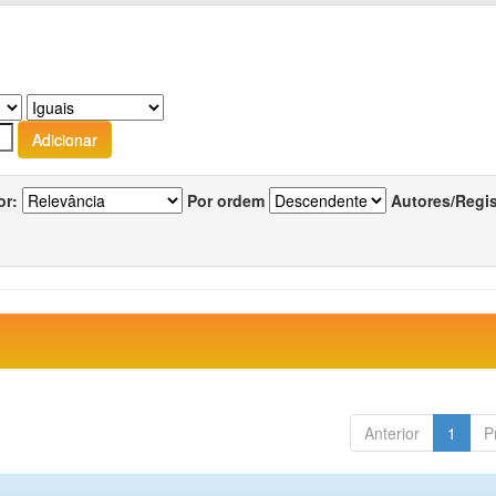
or:
Por ordem
Autores/Regi
Anterior
1
P