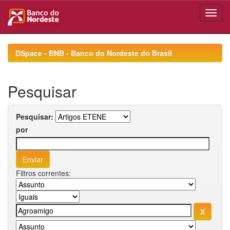
Skip
navigation
DSpace - BNB - Banco do Nordeste do Brasil
Pesquisar
Pesquisar:
por
Filtros correntes: