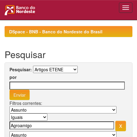
Skip
navigation
DSpace - BNB - Banco do Nordeste do Brasil
Pesquisar
Pesquisar:
por
Filtros correntes: