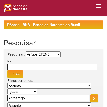
Skip
navigation
DSpace - BNB - Banco do Nordeste do Brasil
Pesquisar
Pesquisar:
por
Filtros correntes: