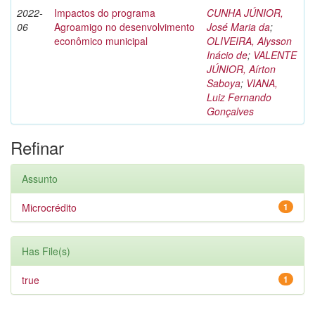
2022-
Impactos do programa
CUNHA JÚNIOR,
06
Agroamigo no desenvolvimento
José Maria da
;
econômico municipal
OLIVEIRA, Alysson
Inácio de
;
VALENTE
JÚNIOR, Aírton
Saboya
;
VIANA,
Luiz Fernando
Gonçalves
Refinar
Assunto
Microcrédito
1
Has File(s)
true
1