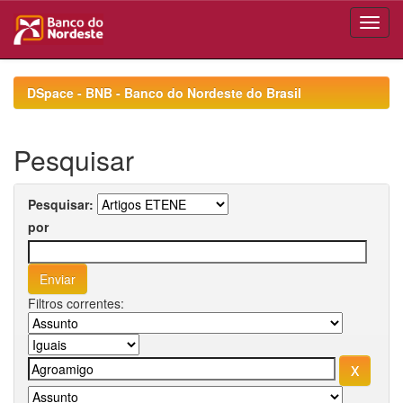
Skip
navigation
DSpace - BNB - Banco do Nordeste do Brasil
Pesquisar
Pesquisar:
por
Filtros correntes: