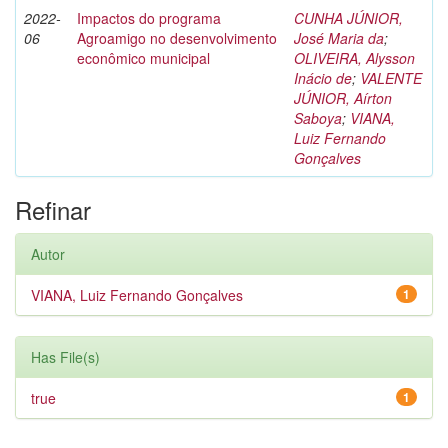
2022-
Impactos do programa
CUNHA JÚNIOR,
06
Agroamigo no desenvolvimento
José Maria da
;
econômico municipal
OLIVEIRA, Alysson
Inácio de
;
VALENTE
JÚNIOR, Aírton
Saboya
;
VIANA,
Luiz Fernando
Gonçalves
Refinar
Autor
VIANA, Luiz Fernando Gonçalves
1
Has File(s)
true
1