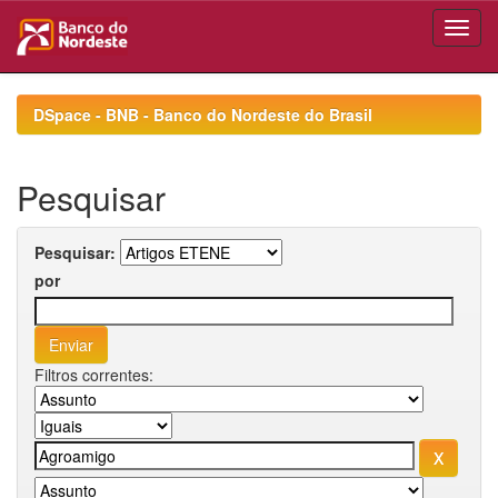
Skip
navigation
DSpace - BNB - Banco do Nordeste do Brasil
Pesquisar
Pesquisar:
por
Filtros correntes: