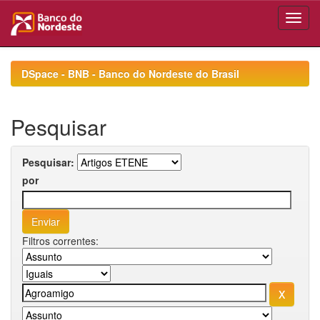
Skip
navigation
DSpace - BNB - Banco do Nordeste do Brasil
Pesquisar
Pesquisar:
por
Filtros correntes: