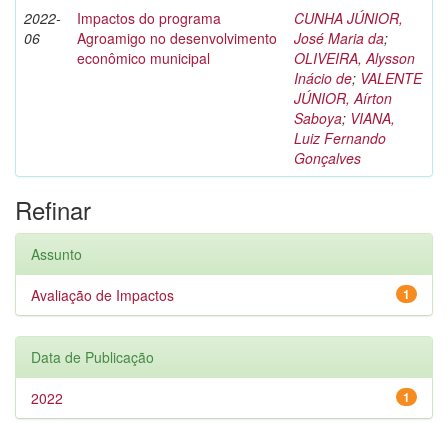
2022-
Impactos do programa
CUNHA JÚNIOR,
06
Agroamigo no desenvolvimento
José Maria da
;
econômico municipal
OLIVEIRA, Alysson
Inácio de
;
VALENTE
JÚNIOR, Aírton
Saboya
;
VIANA,
Luiz Fernando
Gonçalves
Refinar
Assunto
Avaliação de Impactos
1
Data de Publicação
2022
1