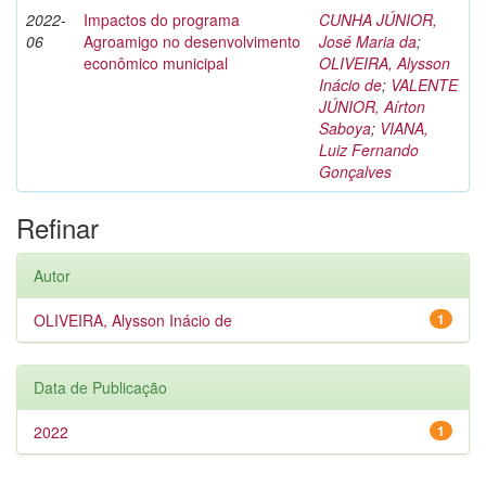
2022-
Impactos do programa
CUNHA JÚNIOR,
06
Agroamigo no desenvolvimento
José Maria da
;
econômico municipal
OLIVEIRA, Alysson
Inácio de
;
VALENTE
JÚNIOR, Aírton
Saboya
;
VIANA,
Luiz Fernando
Gonçalves
Refinar
Autor
OLIVEIRA, Alysson Inácio de
1
Data de Publicação
2022
1