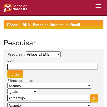
Skip
navigation
DSpace - BNB - Banco do Nordeste do Brasil
Pesquisar
Pesquisar:
por
Filtros correntes: