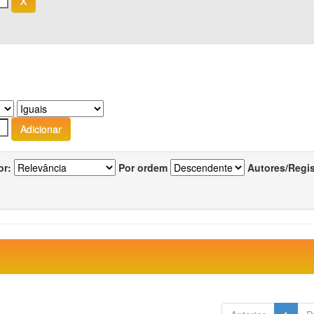
or:
Por ordem
Autores/Regi