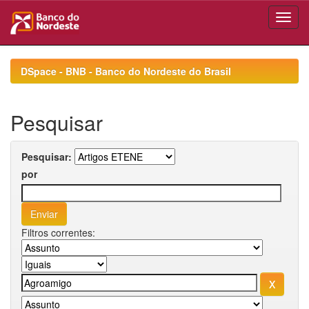
Skip
navigation
DSpace - BNB - Banco do Nordeste do Brasil
Pesquisar
Pesquisar:
por
Filtros correntes: