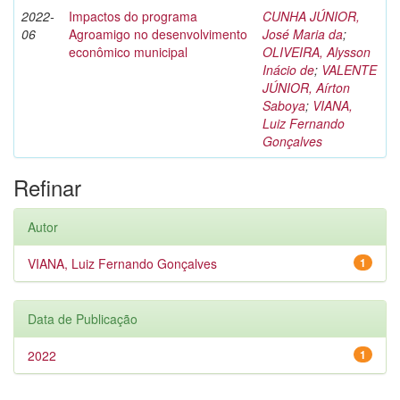
2022-
Impactos do programa
CUNHA JÚNIOR,
06
Agroamigo no desenvolvimento
José Maria da
;
econômico municipal
OLIVEIRA, Alysson
Inácio de
;
VALENTE
JÚNIOR, Aírton
Saboya
;
VIANA,
Luiz Fernando
Gonçalves
Refinar
Autor
VIANA, Luiz Fernando Gonçalves
1
Data de Publicação
2022
1