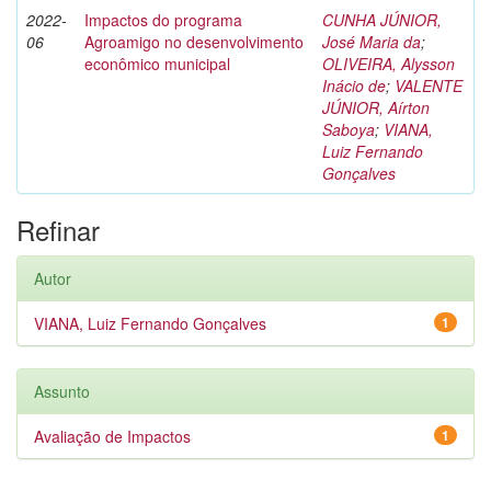
2022-
Impactos do programa
CUNHA JÚNIOR,
06
Agroamigo no desenvolvimento
José Maria da
;
econômico municipal
OLIVEIRA, Alysson
Inácio de
;
VALENTE
JÚNIOR, Aírton
Saboya
;
VIANA,
Luiz Fernando
Gonçalves
Refinar
Autor
VIANA, Luiz Fernando Gonçalves
1
Assunto
Avaliação de Impactos
1