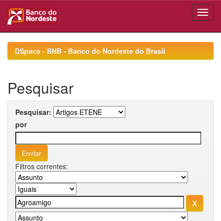
Skip
navigation
DSpace - BNB - Banco do Nordeste do Brasil
Pesquisar
Pesquisar:
por
Filtros correntes: