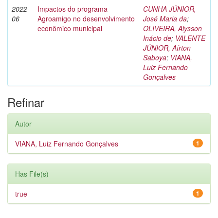
2022-
Impactos do programa
CUNHA JÚNIOR,
06
Agroamigo no desenvolvimento
José Maria da
;
econômico municipal
OLIVEIRA, Alysson
Inácio de
;
VALENTE
JÚNIOR, Aírton
Saboya
;
VIANA,
Luiz Fernando
Gonçalves
Refinar
Autor
VIANA, Luiz Fernando Gonçalves
1
Has File(s)
true
1