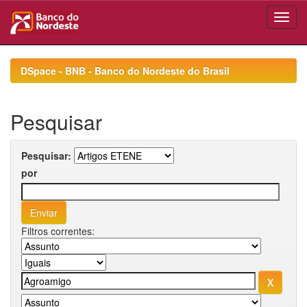
Skip
navigation
DSpace - BNB - Banco do Nordeste do Brasil
Pesquisar
Pesquisar:
por
Filtros correntes: