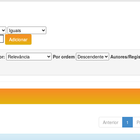
or:
Por ordem
Autores/Regi
Anterior
1
P