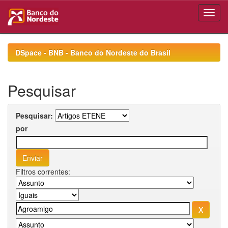
Skip
navigation
DSpace - BNB - Banco do Nordeste do Brasil
Pesquisar
Pesquisar:
por
Filtros correntes: