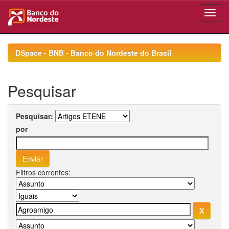
Skip
navigation
DSpace - BNB - Banco do Nordeste do Brasil
Pesquisar
Pesquisar:
por
Filtros correntes: