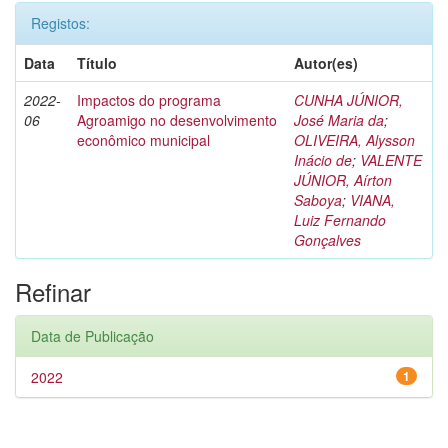
Registos:
Data
Título
Autor(es)
2022-
Impactos do programa
CUNHA JÚNIOR,
06
Agroamigo no desenvolvimento
José Maria da
;
econômico municipal
OLIVEIRA, Alysson
Inácio de
;
VALENTE
JÚNIOR, Aírton
Saboya
;
VIANA,
Luiz Fernando
Gonçalves
Refinar
Data de Publicação
2022
1